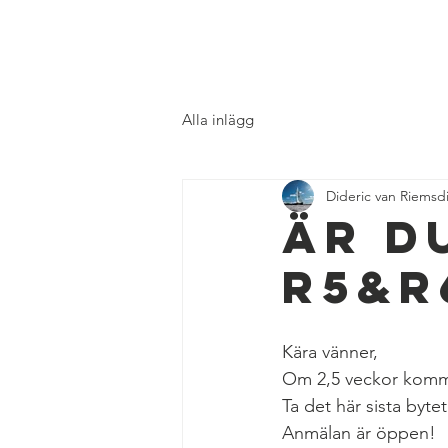
DN SWEDEN
Alla inlägg
Dideric van Riemsdi
är d
R5&R
Kära vänner,
Om 2,5 veckor kommer
Ta det här sista byte
Anmälan är öppen!