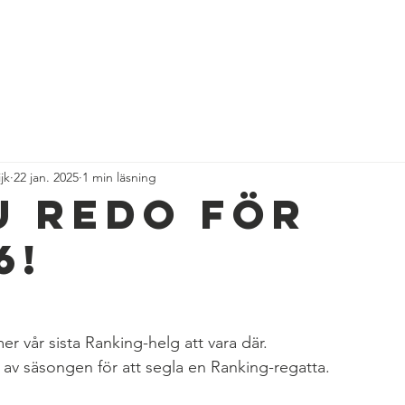
HOME
RACING
DN ICE SAILING
ORGANISAT
jk
22 jan. 2025
1 min läsning
u redo för
6!
 vår sista Ranking-helg att vara där.
t av säsongen för att segla en Ranking-regatta.