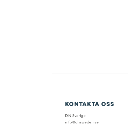
Kontakta oss
DN Sverige
DET ÄR DAGS!
info@dnsweden.se