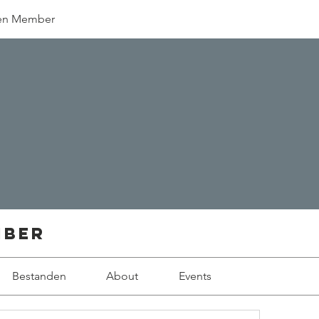
en Member
mber
Bestanden
About
Events