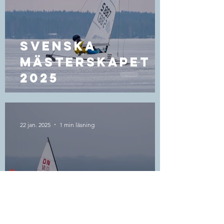
SVENSKA
Mästerskapet
2025
22 jan. 2025
1 min läsning
är du redo för