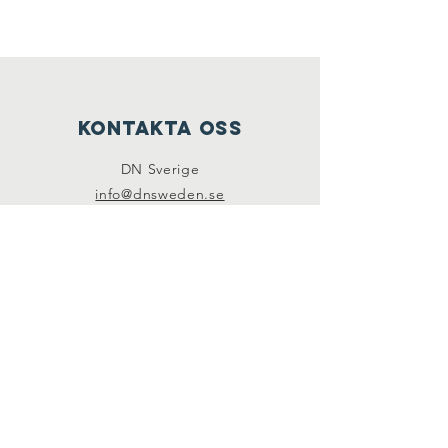
Kontakta oss
DN Sverige
info@dnsweden.se
Sociala media
FACEBOOK
INSTAGRAM
PRENUMERERA
Join